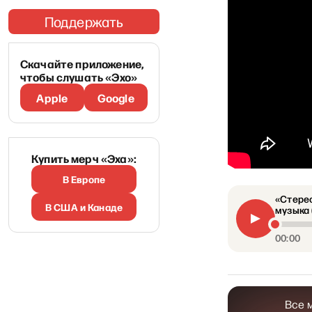
Поддержать
Скачайте приложение,
чтобы слушать «Эхо»
Apple
Google
Купить мерч «Эха»:
В Европе
«Стерео
В США и Канаде
музыка (
00:00
Все 