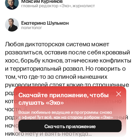
Максим Курников
главный редактор «Эха», журналист
Екатерина Шульман
политолог
Любая диктаторская система может
развалиться, оставив после себя кровавый
хаос, борьбу кланов, этнические конфликты
и территориальный развал. Но говорить о
том, что где-то за спиной нынешних
руководителей стоят какие-то страшенные
радикалы, – это повторять те нарративы,
Скачайте приложение, чтобы
которые мы в России слышали довольно
слушать «Эхо»
часто. А потом выясняется, что самый
Ваши любимые ведущие и программы снова
радикальный радикал – это самый главный
в эфире! Тут всё, как на старом добром «Эхе»
начальник и есть, еще хуже него вообще
Скачать приложение
никого нету и взять неоткуда…