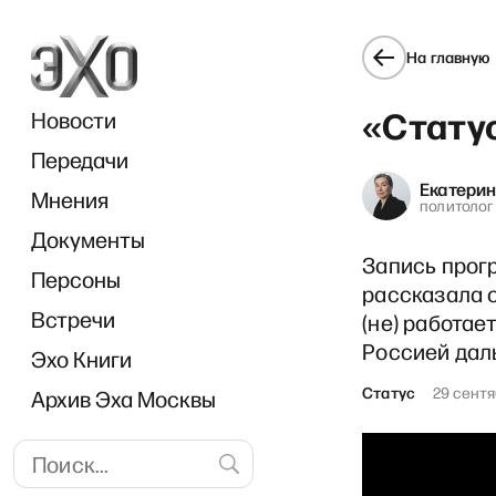
На главную
«Стату
Новости
Передачи
Екатери
Мнения
политолог
Документы
Breakfa
Запись прогр
Персоны
рассказала о
Встречи
(не) работае
Россией дал
Эхо Книги
Статус
29 сентя
Архив Эха Москвы