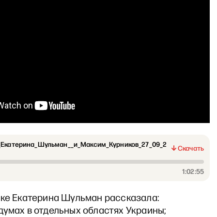
_Екатерина_Шульман__и_Максим_Курников_27_09_2
Скачать
1:02:55
ске Екатерина Шульман рассказала:
думах в отдельных областях Украины;