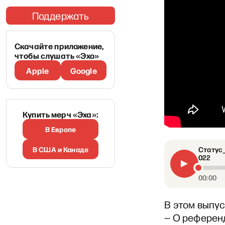
Поддержать
Скачайте приложение,
чтобы слушать «Эхо»
Apple
Google
Купить мерч «Эха»:
В Европе
В США и Канаде
Статус
022
00:00
В этом выпу
— О референ