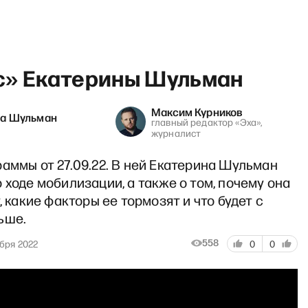
с» Екатерины Шульман
Максим Курников
на Шульман
главный редактор «Эха»,
журналист
st show c Филиппенко и Пол
аммы от 27.09.22. В ней Екатерина Шульман
 ходе мобилизации, а также о том, почему она
т, какие факторы ее тормозят и что будет с
ьше.
558
бря 2022
0
0