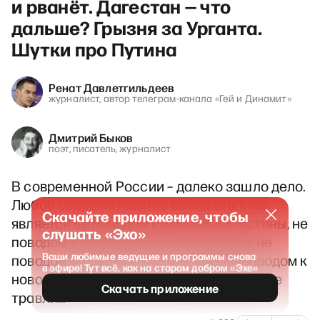
и рванёт. Дагестан — что
дальше? Грызня за Урганта.
Шутки про Путина
Ренат Давлетгильдеев
журналист, автор телеграм-канала «Гей и Динамит»
Дмитрий Быков
поэт, писатель, журналист
В современной России – далеко зашло дело.
Любое содержательное высказывание
Скачайте приложение, чтобы
является не поводом к выяснению истины, не
слушать «Эхо»
поводом к дискуссии и даже вообще не
Ваши любимые ведущие и программы снова
поводом к разговору, оно является поводом к
в эфире! Тут всё, как на старом добром «Эхе»
новой волне буллинга, к очередной волне
Скачать приложение
травли…