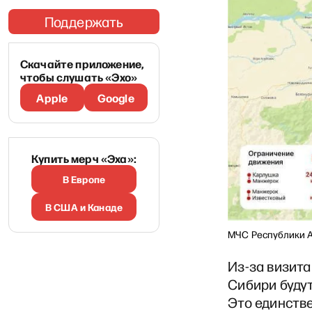
Поддержать
Скачайте приложение,
чтобы слушать «Эхо»
Apple
Google
Купить мерч «Эха»:
В Европе
В США и Канаде
МЧС Республики 
Из-за визит
Сибири будут
Это единств