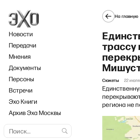
На главную
Единст
Новости
трассу 
Передачи
перекр
Мнения
Мишуст
Документы
война маркетплейсов и парт
Персоны
Сюжеты
22 июля
Единственну
Встречи
перекрывают
Эхо Книги
региона не п
Архив Эха Москвы