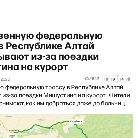
венную федеральную
в Республике Алтай
ывают из-за поездки
ина на курорт
ия «Яблоко»
2642
 2025
19
14
ю федеральную трассу в Республике Алтай
 из-за поездки Мишустина на курорт. Жители
онимают, как им добраться даже до больниц.