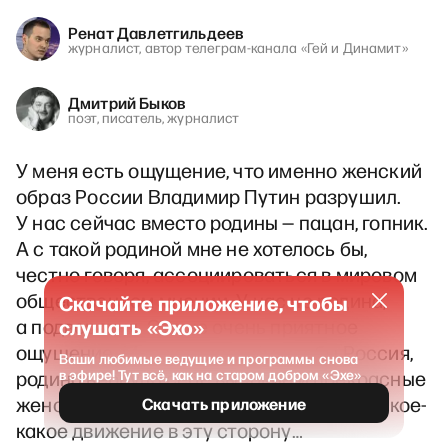
Ренат Давлетгильдеев
журналист, автор телеграм-канала «Гей и Динамит»
Дмитрий Быков
поэт, писатель, журналист
У меня есть ощущение, что именно женский
образ России Владимир Путин разрушил.
У нас сейчас вместо родины — пацан, гопник.
А с такой родиной мне не хотелось бы,
честно говоря, ассоциироваться в мировом
общественном мнении. У нас не родина,
Скачайте приложение, чтобы
а подворотня. Это не очень приятное
слушать «Эхо»
ощущение. Мне хотелось бы, чтобы Россия,
Ваши любимые ведущие и программы снова
родина вернула себе высокие и прекрасные
в эфире! Тут всё, как на старом добром «Эхе»
женские черты. И видит бог, я наблюдаю кое-
Скачать приложение
какое движение в эту сторону…