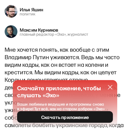
Илья Яшин
политик
Максим Курников
главный редактор «Эха», журналист
Мне хочется понять, как вообще с этим
Владимир Путин уживается. Ведь мы часто
видим кадры, как он встает на колени и
крестится. Мы видим кадры, как он целует
Коран и демонстрирует стране,
демонстрирует миру свою религиозность,
Скачайте приложение, чтобы
свою веру в Бога. И я не понимаю, у меня не
слушать «Эхо»
укладывается в голове, как это все
Ваши любимые ведущие и программы снова
уживается с тем, что он творит своими
в эфире! Тут всё, как на старом добром «Эхе»
собственными руками, когда посылает
Скачать приложение
самолеты бомбить украинские города, когда