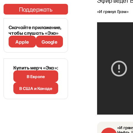
Эфир ведёт 
Поддержать
«И грянул Грэм»
Скачайте приложение,
чтобы слушать «Эхо»
Apple
Google
Купить мерч «Эха»:
В Европе
В США и Канаде
«И грян
Нефть, 