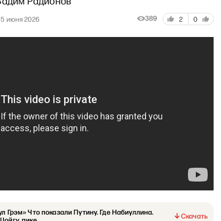
Вадим Радионов
389
5 июня 2026
2
0
ул Грэм» Что показали Путину. Где Набиуллина.
Скачать
Шойгу, пике