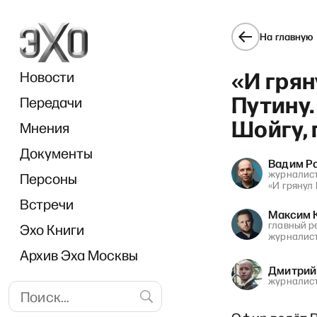
На главную
«И грян
Новости
Путину.
Передачи
Шойгу, 
Мнения
Документы
Вадим Р
журналист
Персоны
«И грянул 
Встречи
Максим 
главный р
Эхо Книги
журналис
Архив Эха Москвы
Дмитрий
журналис