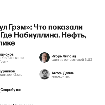
ул Грэм»: Что показали
 Где Набиуллина. Нефть,
пике
адионов
Игорь Липсиц
, YouTube-канал
один из основателей ВШЭ
Грэм»
Курников
Антон Долин
едактор «Эха»,
кинокритик
т
 Скоробутов
т