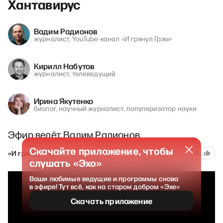
Хантавирус
Вадим Радионов
журналист, YouTube-канал «И грянул Грэм»
Кирилл Набутов
журналист, телеведущий
Ирина Якутенко
биолог, научный журналист, популяризатор науки
Эфир ведёт Вадим Радионов
Скачайте приложение, чтобы
241
«И грянул Грэм»
11 мая 2026
1
0
слушать «Эхо»
Ваши любимые ведущие и программы снова
в эфире! Тут всё, как на старом добром «Эхе»
Скачать приложение