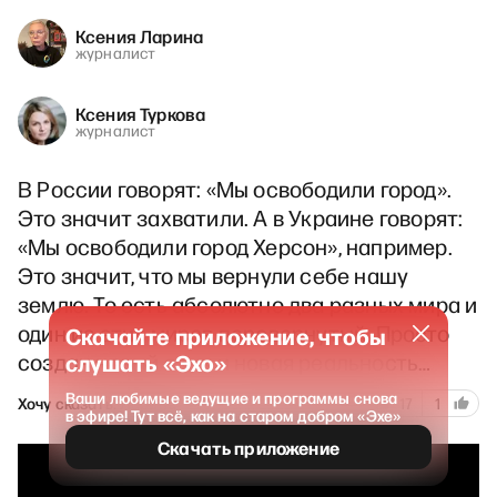
Ксения Ларина
журналист
Ксения Туркова
журналист
В России говорят: «Мы освободили город».
Это значит захватили. А в Украине говорят:
«Мы освободили город Херсон», например.
Это значит, что мы вернули себе нашу
землю. То есть абсолютно два разных мира и
один из этих миров перевернутый. Просто
Скачайте приложение, чтобы
создан новый язык и новая реальность…
слушать «Эхо»
Ваши любимые ведущие и программы снова
308
Хочу сказать. Ларина
1 апреля 2023
17
1
в эфире! Тут всё, как на старом добром «Эхе»
Скачать приложение