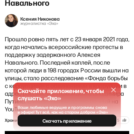
Навального
Ксения Никонова
журналистка «Эха»
Прошло ровно пять лет с 23 января 2021 года,
когда начались всероссийские протесты в
поддержку задержанного Алексея
Навального. Последней каплей, после
которой люди в 198 городах России вышли на
улицы, стало расследование «Фонда борьбы
с коррупцией» с обвинениями в коррупции в
Скачайте приложение, чтобы
адрес российского президента Владимира
слушать «Эхо»
Путина. Это был фильм, размещенный на
Ваши любимые ведущие и программы снова
YouTube, о «Дворце для Путина»…
в эфире! Тут всё, как на старом добром «Эхе»
545
Хроническое сегодня
26 января 2026
38
5
Скачать приложение