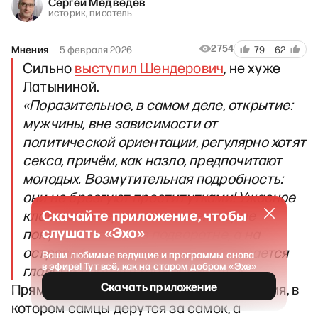
Сергей Медведев
историк, писатель
2754
Мнения
5 февраля 2026
79
62
Сильно
выступил Шендерович
, не хуже
Латыниной.
«Поразительное, в самом деле, открытие:
мужчины, вне зависимости от
политической ориентации, регулярно хотят
секса, причём, как назло, предпочитают
молодых. Возмутительная подробность:
они не брезгуют проститутками! Ужасное
Скачайте приложение, чтобы
классовое неравенство: некоторые
слушать «Эхо»
покупают секс не в подворотне, а на
острове Эпштейна! Тут-то и открывается
Ваши любимые ведущие и программы снова
в эфире! Тут всё, как на старом добром «Эхе»
главный портал в ханжеский ад…».
Скачать приложение
Прямо апология естественного состояния, в
котором самцы дерутся за самок, а