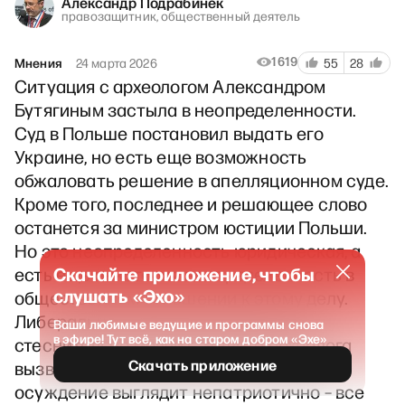
Александр Подрабинек
правозащитник, общественный деятель
1619
Мнения
24 марта 2026
55
28
Ситуация с археологом Александром
Бутягиным застыла в неопределенности.
Суд в Польше постановил выдать его
Украине, но есть еще возможность
обжаловать решение в апелляционном суде.
Кроме того, последнее и решающее слово
останется за министром юстиции Польши.
Но это неопределенность юридическая, а
Скачайте приложение, чтобы
есть еще некоторая неопределенность в
слушать «Эхо»
общественном отношении к этому делу.
Либеральная публика в основном
Ваши любимые ведущие и программы снова
в эфире! Тут всё, как на старом добром «Эхе»
стеснительно молчит. Защита археолога
Скачать приложение
вызвала бы гнев Украины, а публичное
осуждение выглядит непатриотично – все