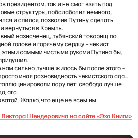
тав президентом, так и не смог взять под
овые структуры, побалаболил немного,
ился и спился, позволив Путину сделать
и вернуться в Кремль.
ивный назначенец, лубянский товарищ по
дной голове и горячему сердцу – чекист
т этими самыми чистыми руками Путина бы,
 придушил.
о нам сильно лучше жилось бы после этого –
просто иная разновидность чекистского ада…
огаллюцинировали пару лет: свобода лучше
а, ага.
ватой. Жалко, что еще не всем им.
и Виктора Шендеровича на сайте «Эхо Книги»