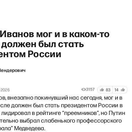
Иванов мог и в каком-то
 должен был стать
ентом России
Лазарева Тут» с Александро
Шендерович
3157
 2026
83
14
в, внезапно покинувший нас сегодня, мог и в
ысле должен был стать президентом России в
он лидировал в рейтинге “преемников”, но Путин
тельно выбрал слабенького профессорского
рала” Медведева.