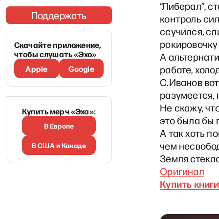
“Либерал”, с
Поддержать
контроль сил
ссучился, сл
рокировочку 
Скачайте приложение,
чтобы слушать «Эхо»
А альтернат
Apple
Google
работе, холо
С.Иванов во
разумеется,
Не скажу, чт
Купить мерч «Эха»:
это была бы 
В Европе
А так хоть п
чем несвобод
В США и Канаде
Земля стекло
Оригинал
Купить книг