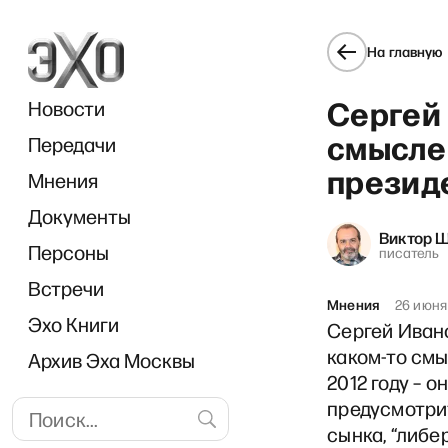
На главную
Сергей 
Новости
смысле
Передачи
презид
Мнения
Документы
«
Виктор 
Персоны
писатель
Встречи
Мнения
26 июня
Эхо Книги
Сергей Ивано
каком-то см
Архив Эха Москвы
2012 году – 
предусмотри
сынка, “либе