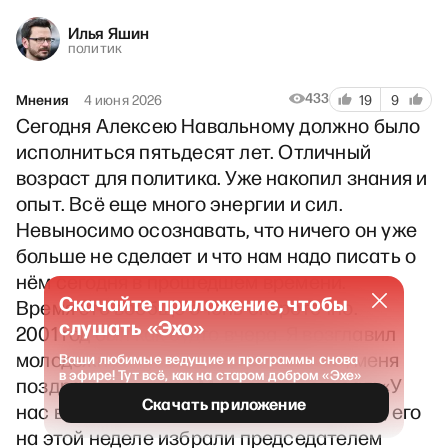
Илья Яшин
политик
433
Мнения
4 июня 2026
19
9
Сегодня Алексею Навальному должно было
исполниться пятьдесят лет. Отличный
возраст для политика. Уже накопил знания и
опыт. Всё еще много энергии и сил.
Невыносимо осознавать, что ничего он уже
больше не сделает и что нам надо писать о
нём сегодня в прошедшем времени.
Скачайте приложение, чтобы
Время это вообще очень скоротечно.
слушать «Эхо»
2001 год был как будто вчера. Я возглавил
молодежную организацию «Яблока», меня
Ваши любимые ведущие и программы снова
в эфире! Тут всё, как на старом добром «Эхе»
поздравил депутат Митрохин и сказал: «У
Скачать приложение
нас в партии толковый парень появился, его
на этой неделе избрали председателем