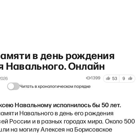
памяти в день рождения
я Навального. Онлайн
fast show c Филиппенко и П
1399
2026
53
9
Читать в хронологическом порядке
ксею Навальному исполнилось бы 50 лет.
амяти Навального в день его рождения
ей России и в разных городах мира. Около 500
шли на могилу Алексея на Борисовское