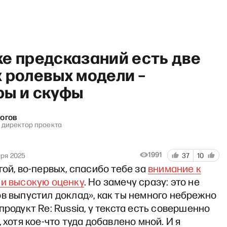
е предсказаний есть две
 ролевых модели –
ры и скуфы
н» с Дмитрием Быковым: Фе
огов
, директор проекта
1991
бря 2025
37
10
гой, во-первых, спасибо тебе за
внимание к
 и высокую оценку
. Но замечу сразу: это не
в выпустил доклад», как ты немного небрежно
продукт Re: Russia, у текста есть совершенно
, хотя кое-что туда добавлено мной. И я