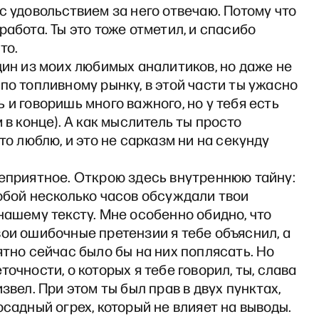
с удовольствием за него отвечаю. Потому что
работа. Ты это тоже отметил, и спасибо
то.
дин из моих любимых аналитиков, но даже не
по топливному рынку, в этой части ты ужасно
 и говоришь много важного, но у тебя есть
м в конце). А как мыслитель ты просто
это люблю, и это не сарказм ни на секунду
неприятное. Открою здесь внутреннюю тайну:
обой несколько часов обсуждали твои
нашему тексту. Мне особенно обидно, что
ои ошибочные претензии я тебе объяснил, а
ятно сейчас было бы на них поплясать. Но
точности, о которых я тебе говорил, ты, слава
извел. При этом ты был прав в двух пунктах,
осадный огрех, который не влияет на выводы.