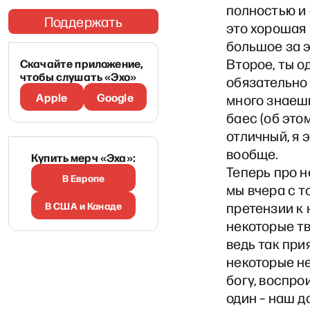
полностью и 
Поддержать
это хорошая 
большое за э
Второе, ты о
Скачайте приложение,
чтобы слушать «Эхо»
обязательно 
Apple
Google
много знаешь
баес (об это
отличный, я 
вообще.
Купить мерч «Эха»:
Теперь про 
В Европе
мы вчера с т
В США и Канаде
претензии к 
некоторые тв
ведь так при
некоторые не
богу, воспро
один – наш д