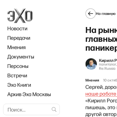
На главную
На рынк
Новости
главных
Передачи
панике
Мнения
Документы
«Оди
Кирилл Р
политолог
Персоны
Re:Russia
Встречи
Мнения
10 октя
Эхо Книги
Сергей, доро
наше работе
Архив Эха Москвы
«Кирилл Рого
пишешь, это 
другой автор