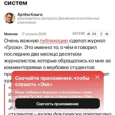
систем
Артём Клыга
руководитель юротдела Движения сознательных
отказчиков
1238
Мнения
17 апреля 2026
34
2
Очень важную
публикацию
сделал журнал
«Гроза». Это именно то, о чём я говорил
последние два месяца десяткам
журналистов, которые обращались ко мне за
комментариями о вербовке студентов:
процесс ещё не достиг пика, и дальше будет
Скачайте приложение, чтобы
хуже.
слушать «Эхо»
«Минобразования Крыма подтвердило
Ваши любимые ведущие и программы снова
существование распоряжения
в эфире! Тут всё, как на старом добром «Эхе»
Минобрнауки РФ набрать служащих
Скачать приложение
„в войска беспилотных систем“ среди
студентов — вузам фактически предписано