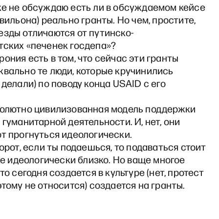
же не обсуждаю есть ли в обсуждаемом кейсе
авильона) реально гранты. Но чем, простите,
езды отличаются от путинско-
тских «печенек госдепа»?
ония есть в том, что сейчас эти гранты
квально те люди, которые кручинились
 делали) по поводу конца USAID c его
солютно цивилизованная модель поддержки
 гуманитарной деятельности. И, нет, они
т прогнуться идеологически.
борот, если ты подаешься, то подаваться стоит
ебе идеологически близко. Но ваще многое
то сегодня создается в культуре (нет, протест
этому не относится) создается на гранты.