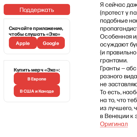
Я сейчас да
Поддержать
(протест у п
подобные на
пропагандис
Скачайте приложение,
чтобы слушать «Эхо»
Особенная ир
Apple
Google
осуждают бу
(и правильно
грантами.
Гранты — аб
Купить мерч «Эха»:
разного вида
В Европе
не заставляю
В США и Канаде
То есть, нао
на то, что т
из лучшего, ч
в Венеции к 
Оригинал