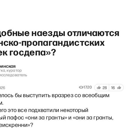
добные наезды отличаются
инско-пропагандистских
ек госдепа»?
«И грянул Грэм» со Светлано
ринская
ка, куратор
 исследователь
1720
026
28
16
телось бы выступить вразрез со всеобщим
м.
его это все подхватили некоторый
й пафос «они за гранты» и «они за гранты,
неискренни»?