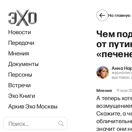
На главную
Чем по
Новости
от пут
Передачи
«печен
Мнения
Документы
Анна На
журналист
Персоны
выставок,
Встречи
Мнения
11 мая 2
Эхо Книги
А теперь хо
возмущение
Архив Эха Москвы
Скажите, а ч
обличительны
значит они 