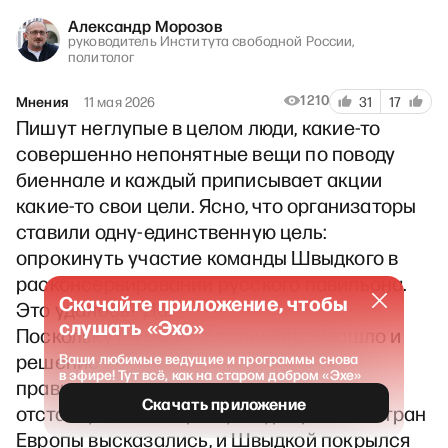
Александр Морозов
руководитель Института свободной России,
политолог
1210
Мнения
11 мая 2026
31
17
Пишут неглупые в целом люди, какие-то
совершенно непонятные вещи по поводу
биеннале и каждый приписывает акции
какие-то свои цели. Ясно, что организаторы
ставили одну-единственную цель:
опрокинуть участие команды Швыдкого в
расконсервировании русского павильона.
Скачайте приложение, чтобы
Это удалось? Да.
слушать «Эхо»
Поскольку по ходу кампании произошло и
решение Еврокомиссии, и решение
Ваши любимые ведущие и программы снова
в эфире! Тут всё, как на старом добром «Эхе»
правительства Италии, и жюри ушло в
Скачать приложение
отставку, и министры культуры разных стран
Европы высказались, и Швыдкой покрылся