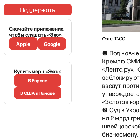
Поддержать
Скачайте приложение,
чтобы слушать «Эхо»
Фото: ТАСС
Apple
Google
❶ Под новые
Кремлю СМИ,
«Лента.ру». 
Купить мерч «Эха»:
заблокируют
В Европе
введут проти
утверждаетс
В США и Канаде
«Золотая ко
❷ Суд в Укра
на 2 млрд гр
швейцарской
бизнесмену. 