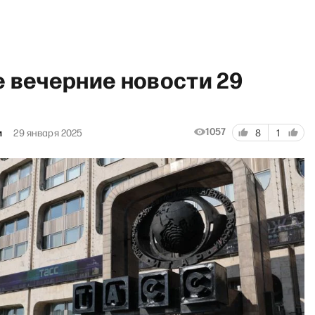
е вечерние новости 29
1057
и
29 января 2025
8
1