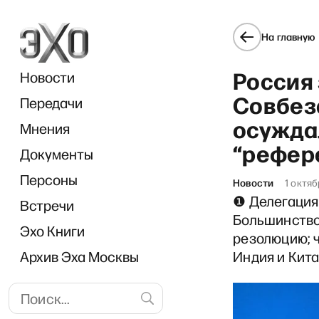
На главную
Россия
Новости
Совбеза
Передачи
осужда
Мнения
“рефер
Документы
Ф
Персоны
Новости
1 октяб
❶ Делегация
Встречи
Большинство
Эхо Книги
резолюцию; ч
Архив Эха Москвы
Индия и Кита