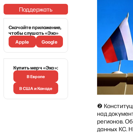
Поддержать
Скачайте приложение,
чтобы слушать «Эхо»
Apple
Google
Купить мерч «Эха»:
В Европе
В США и Канаде
❷ Конституц
над докумен
регионов. Об
данных КС. 