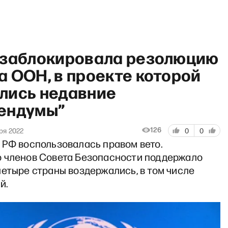
 заблокировала резолюцию
 ООН, в проекте которой
лись недавние
ендумы”
рагмент РЗВРТ / Лукпан Ахм
126
ря 2022
0
0
 РФ воспользовалась правом вето.
 членов Совета Безопасности поддержало
етыре страны воздержались, в том числе
й.