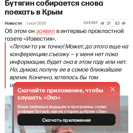
Бутягин собирается снова
поехать в Крым
4467
Новости
1 мая 2026
21
83
Об этом он
заявил
в интервью провластной
газете «Известия».
«Летом-то уж точно! Может, до этого еще на
конференцию съезжу — у меня нет пока
информации, будет она в этом году или нет.
Но, думаю, получу ее в самое ближайшее
время. Конечно, хотелось бы там
оказаться»
, — сказал археолог.
Скачайте приложение, чтобы
слушать «Эхо»
Ваши любимые ведущие и программы снова
в эфире! Тут всё, как на старом добром «Эхе»
Скачать приложение