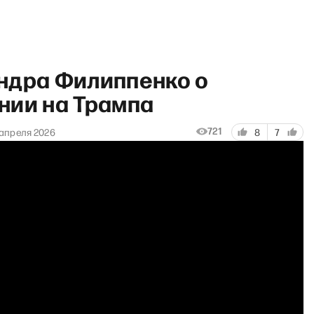
ндра Филиппенко о
нии на Трампа
721
 апреля 2026
8
7
 грянул Грэм» с Антоном До