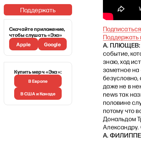
Поддержать
Подписаться 
Скачайте приложение,
чтобы слушать «Эхо»
Поддержать 
Apple
Google
А. ПЛЮЩЕВ:
событие, ко
знаю, ход ис
заметное на
Купить мерч «Эха»:
безусловно, 
В Европе
даже не в не
news так наз
В США и Канаде
половине сл
потому что в
Дональдом Т
Александру. 
А. ФИЛИППЕ