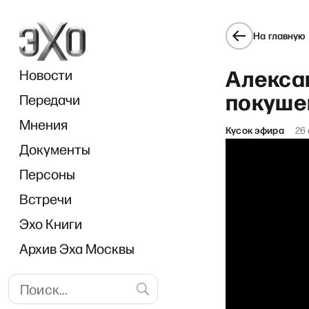
На главную
Алекса
Новости
покуше
Передачи
Мнения
Кусок эфира
26
Документы
«И
Персоны
Встречи
Эхо Книги
Архив Эха Москвы