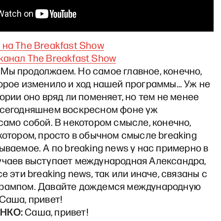
на The Breakfast Show
канал The Breakfast Show
Мы продолжаем. Но самое главное, конечно,
торое изменило и ход нашей программы… Уж не
тории оно вряд ли поменяет, но тем не менее
 сегодняшнем воскресном фоне уж
само собой. В некотором смысле, конечно,
котором, просто в обычном смысле breaking
ываемое. А по breaking news у нас примерно в
учаев выступает международная Александра,
се эти breaking news, так или иначе, связаны с
рампом. Давайте дождемся международную
Саша, привет!
НКО:
Саша, привет!