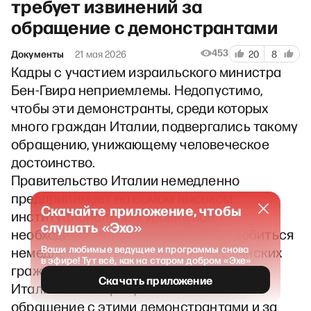
требует извинений за
обращение с демонстрантами
453
Документы
21 мая 2026
20
8
Кадры с участием израильского министра
Бен-Гвира неприемлемы. Недопустимо,
чтобы эти демонстранты, среди которых
много граждан Италии, подвергались такому
обращению, унижающему человеческое
достоинство.
Правительство Италии немедленно
предпринимает на самом высоком
Скачайте приложение, чтобы
институциональном уровне все
слушать «Эхо»
необходимые шаги для того, чтобы добиться
Ваши любимые ведущие и программы снова
немедленного освобождения итальянских
в эфире! Тут всё, как на старом добром «Эхе»
граждан, вовлеченных в этот инцидент.
Скачать приложение
Италия также требует извинений за
обращение с этими демонстрантами и за