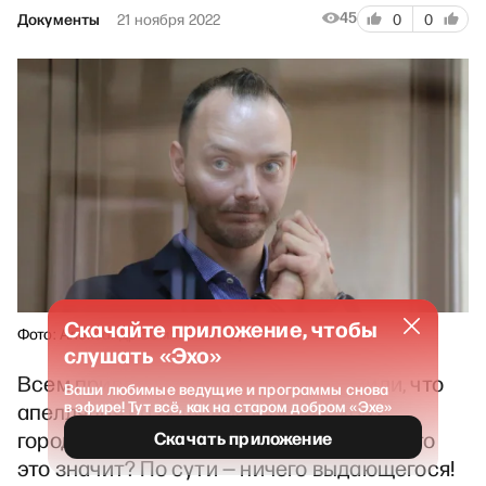
45
Документы
21 ноября 2022
0
0
Скачайте приложение, чтобы
Фото: Александр Землянченко / AP
слушать «Эхо»
Всем привет! Сегодня меня уведомили, что
Ваши любимые ведущие и программы снова
в эфире! Тут всё, как на старом добром «Эхе»
апелляция на решение Московского
городского суда состоится 30 ноября! Что
Скачать приложение
это значит? По сути — ничего выдающегося!