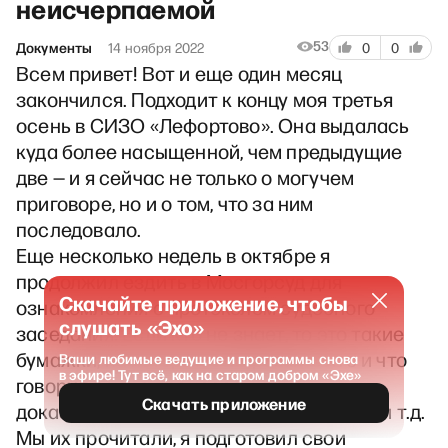
неисчерпаемой
53
Документы
14 ноября 2022
0
0
Всем привет! Вот и еще один месяц
закончился. Подходит к концу моя третья
осень в СИЗО «Лефортово». Она выдалась
куда более насыщенной, чем предыдущие
две — и я сейчас не только о могучем
приговоре, но и о том, что за ним
последовало.
Еще несколько недель в октябре я
продолжил ездить в Мосгорсуд для
Скачайте приложение, чтобы
ознакомления с протоколом судебного
слушать «Эхо»
заседания. Если кто не знает, то это такие
бумажки, на которых отображено кто и что
Ваши любимые ведущие и программы снова
в эфире! Тут всё, как на старом добром «Эхе»
говорил в ходе процесса, какие
Скачать приложение
доказательства представляли стороны и т.д.
Мы их прочитали, я подготовил свои