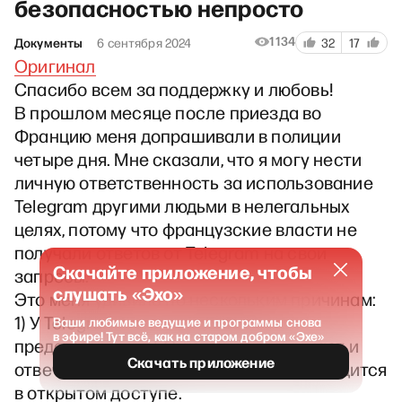
безопасностью непросто
1134
Документы
6 сентября 2024
32
17
Оригинал
Спасибо всем за поддержку и любовь!
В прошлом месяце после приезда во
Францию меня допрашивали в полиции
четыре дня. Мне сказали, что я могу нести
личную ответственность за использование
Telegram другими людьми в нелегальных
целях, потому что французские власти не
получали ответов от Telegram на свои
Скачайте приложение, чтобы
запросы.
слушать «Эхо»
Это меня удивило по нескольким причинам:
1) У Telegram есть официальный
Ваши любимые ведущие и программы снова
в эфире! Тут всё, как на старом добром «Эхе»
представитель в ЕС, который принимает и
Скачать приложение
отвечает запросы от ЕС. Его почта находится
в открытом доступе.