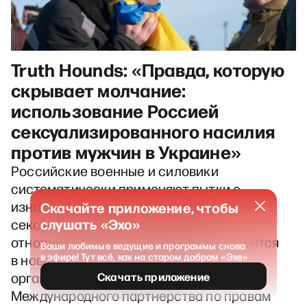
Truth Hounds: «Правда, которую
скрывает молчание:
использование Россией
сексуализированного насилия
против мужчин в Украине»
Российские военные и силовики
систематически применяют пытки с
изнасилованиями или угрозой
Скачайте приложение, чтобы
слушать «Эхо»
сексуализированным насилием в
отношении украинских мужчин, говорится
Ваши любимые ведущие и программы снова
в эфире! Тут всё, как на старом добром «Эхе»
в новом докладе правозащитных
Скачать приложение
организаций Truth Hounds и
Международного партнерства по правам