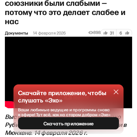
союзники были слабыми —
потому что это делает слабее и
нас
898
Документы
14 февраля 2026
31
6
Скачайте приложение, чтобы
слушать «Эхо»
Ваши любимые ведущие и программы снова
в эфире! Тут всё, как на старом добром «Эхе»
Выступление
госсекретаря США Марко
Скачать приложение
Рубио
на Конференции по безопасности в
Мюнхене
14 февраля 2026 г.
.