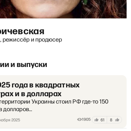
ричевская
, режиссёр и продюсер
ии и выпуски
025 года в квадратных
рах и в долларах
 территории Украины стоил РФ где-то 150
в долларов…
1905
кабря 2025
61
8