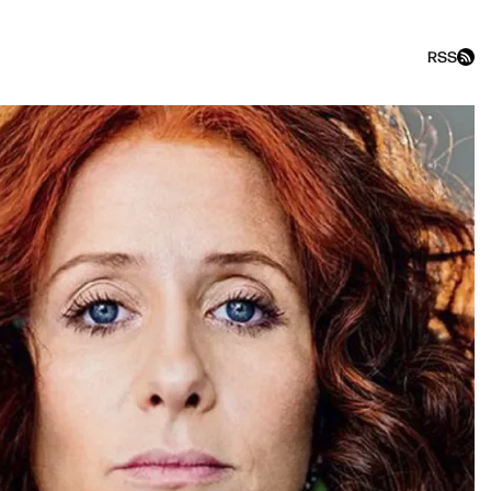
RSS
о сейчас» с Ириной Щерба