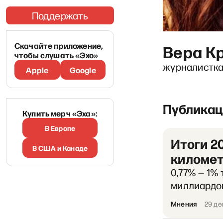
Поддержать
Скачайте приложение,
Вера К
чтобы слушать «Эхо»
журналистка
Apple
Google
Публикац
Купить мерч «Эха»:
В Европе
Итоги 2
В США и Канаде
километ
0,77% — 1%
миллиардо
Мнения
29 де