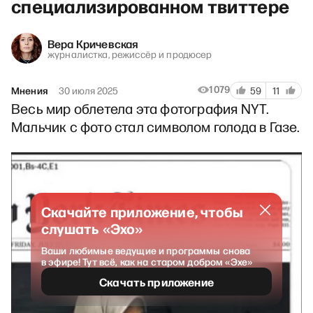
специализированном твиттере
Вера Кричевская
журналистка, режиссёр и продюсер
1079
Мнения
30 июля 2025
59
11
Весь мир облетела эта фотография NYT.
Мальчик с фото стал символом голода в Газе.
Скачайте приложение, чтобы
слушать «Эхо»
Ваши любимые ведущие и программы снова
в эфире! Тут всё, как на старом добром «Эхе»
Скачать приложение