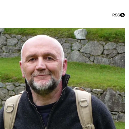
RSS
«Обсудим» со Станиславом К