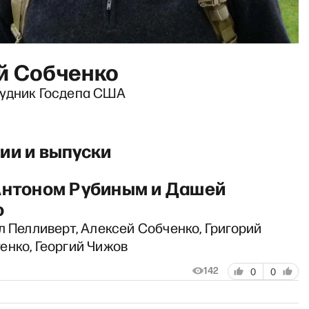
й Собченко
удник Госдепа США
ии и выпуски
Антоном Рубиным и Дашей
о
л Пелливерт, Алексей Собченко, Григорий
енко, Георгий Чижов
142
0
0