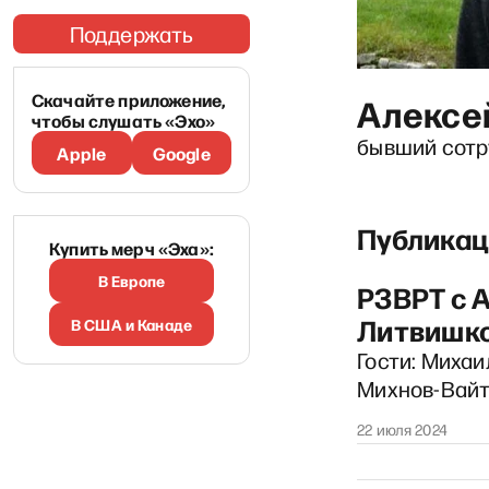
Поддержать
Скачайте приложение,
Алексе
чтобы слушать «Эхо»
бывший сотр
Apple
Google
Публикац
Купить мерч «Эха»:
В Европе
РЗВРТ с 
Литвишк
В США и Канаде
Гости: Михаи
Михнов-Вайт
22 июля 2024