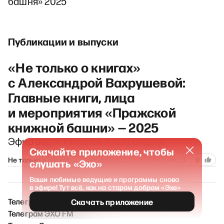
башня» 2025
Публикации и выпуски
«Не только о книгах»
с Александрой Вахрушевой:
Главные книги, лица
и мероприятия «Пражской
книжной башни» — 2025
Эфир ведёт Николай Александров
Скачайте приложение, чтобы
85
Не только о книгах
30 августа 2025
0
0
слушать «Эхо»
Ваши любимые ведущие и программы снова
в эфире! Тут всё, как на старом добром «Эхе»
Телеграм ЭХО / Новости
Скачать приложение
Телеграм ЭХО FM