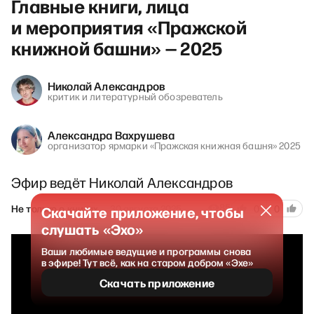
Главные книги, лица
и мероприятия «Пражской
книжной башни» — 2025
Николай Александров
критик и литературный обозреватель
Александра Вахрушева
организатор ярмарки «Пражская книжная башня» 2025
Эфир ведёт Николай Александров
85
Не только о книгах
30 августа 2025
0
0
Скачайте приложение, чтобы
слушать «Эхо»
Ваши любимые ведущие и программы снова
в эфире! Тут всё, как на старом добром «Эхе»
Скачать приложение