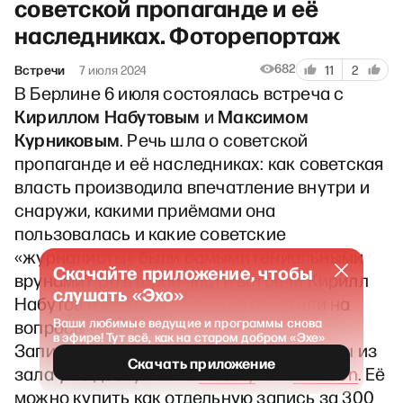
советской пропаганде и её
наследниках. Фоторепортаж
682
Встречи
7 июля 2024
11
2
В Берлине 6 июля состоялась встреча с
Кириллом Набутовым
Максимом
и
Курниковым
. Речь шла о советской
пропаганде и её наследниках: как советская
власть производила впечатление внутри и
снаружи, какими приёмами она
пользовалась и какие советские
«журналисты» были самыми гениальными
Скачайте приложение, чтобы
врунами? Во второй части встречи Кирилл
слушать «Эхо»
Набутов и Максим Курников ответили на
Ваши любимые ведущие и программы снова
вопросы из зала.
в эфире! Тут всё, как на старом добром «Эхе»
Запись встречи — с ответами на вопросы из
Скачать приложение
зала уже доступна на
Boosty
или
Patreon
. Её
можно купить как отдельную запись за 300