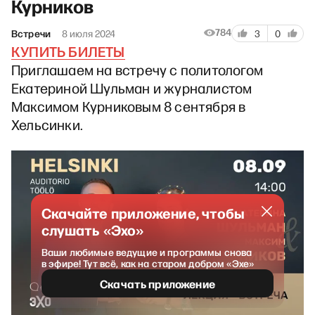
Курников
784
Встречи
8 июля 2024
3
0
КУПИТЬ БИЛЕТЫ
Приглашаем на встречу с политологом
Екатериной Шульман и журналистом
Максимом Курниковым 8 сентября в
Хельсинки.
Скачайте приложение, чтобы
слушать «Эхо»
Ваши любимые ведущие и программы снова
в эфире! Тут всё, как на старом добром «Эхе»
Скачать приложение