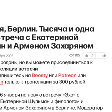
я, Берлин. Тысяча и одна
стреча с Екатериной
н и Арменом Захаряном
Обсудим» со Станиславом Куч
1105
бря 2023
12
1
роданы, но вы можете присоединиться к
сляции встречи
Boosty
Patreon
одпишитесь на
или
или
уп
только к трансляции за 300 рублей.
 января на новую встречу «Эха» с
 Екатериной Шульман и филологом и
м Арменом Захаряном в Берлине. Модератор