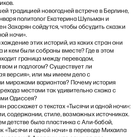
иков.
ей традицией новогодней встрече в Берлине,
января политолог Екатерина Шульман и
н Захарян сойдутся, чтобы обсудить сказки
ной ночи».
хождение этих историй, из каких стран они
а и кем были собраны вместе? Где в этом
оходит граница между переводом,
твом и подлогом? Существует ли
я версия», или мы имеем дело с
и миражами вариантов? Почему история
рехода местами так удивительно схожа с
ями Одиссея?
н расскажет о текстах «Тысячи и одной ночи»:
и, содержании, стиле, возможных источниках.
ем детстве была пластинка с Али-бабой,
к «Тысячи и одной ночи» в переводе Михаила