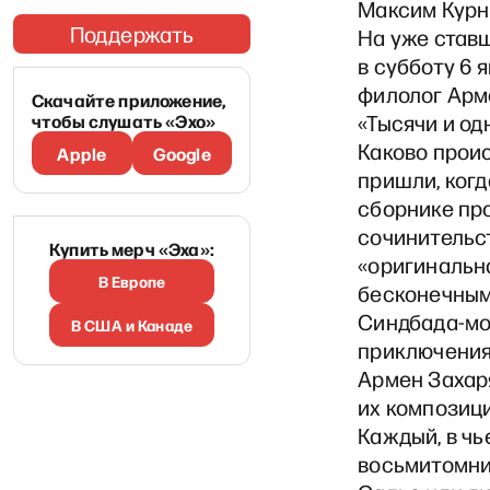
Максим Курн
Поддержать
На уже ставш
в субботу 6 
филолог Арме
Скачайте приложение,
чтобы слушать «Эхо»
«Тысячи и од
Каково проис
Apple
Google
пришли, когд
сборнике пр
сочинительс
Купить мерч «Эха»:
«оригинальна
В Европе
бесконечным
Синдбада-мо
В США и Канаде
приключени
Армен Захаря
их композици
Каждый, в чь
восьмитомни