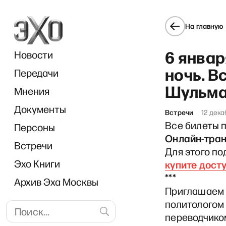
На главную
6 январ
Новости
ночь. В
Передачи
Шульма
Мнения
Документы
«
Встречи
12 дека
Все билеты п
Персоны
Онлайн-тран
Встречи
Для этого п
Эхо Книги
купите дост
***
Архив Эха Москвы
Приглашаем 6
политологом
переводчико