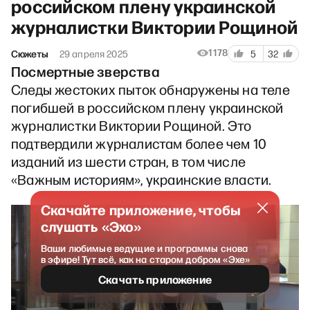
российском плену украинской
журналистки Виктории Рощиной
1178
Сюжеты
29 апреля 2025
5
32
Посмертные зверства
Следы жестоких пыток обнаружены на теле
погибшей в российском плену украинской
журналистки Виктории Рощиной. Это
подтвердили журналистам более чем 10
изданий из шести стран, в том числе
«Важным историям», украинские власти.
Скачайте приложение, чтобы
слушать «Эхо»
Ваши любимые ведущие и программы снова
в эфире! Тут всё, как на старом добром «Эхе»
Скачать приложение