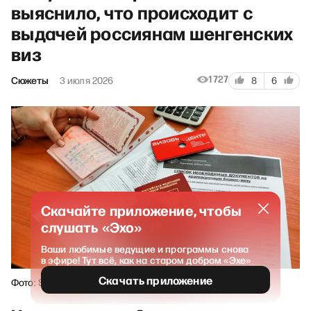
выяснило, что происходит с
выдачей россиянам шенгенских
виз
1727
Сюжеты
3 июля 2026
8
6
Скачайте приложение, чтобы
слушать «Эхо»
Ваши любимые ведущие и программы снова
в эфире! Тут всё, как на старом добром «Эхе»
Скачать приложение
Фото: Sergei Fadeichev / TASS