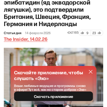
эпибатидин (яд эквадорской
лягушки), это подтвердили
Британия, Швеция, Франция,
Германия и Нидерланды
2165
Статья дня
14 февраля 2026
9
23
The Insider, 14.02.26
Скачайте приложение, чтобы
слушать «Эхо»
Ваши любимые ведущие и программы снова
в эфире! Тут всё, как на старом добром «Эхе»
Скачать приложение