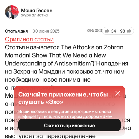
Маша Гессен
журналистка
5083
Статья дня
30 июня 2025
34
98
Оригинал статьи
Статья называется The Attacks on Zohran
Mamdani Show That We Need a New
Understanding of Antisemitism”(“Нападения
на Зохрана Мамдани показывают, что нам
необходимо новое понимание
антисемитизма”)
Скачайте приложение, чтобы
Маша Гессен утверждает, что обвинения в
слушать «Эхо»
антисемитизме против нью-йоркского
политика Зохрана Мамдани являются
Ваши любимые ведущие и программы снова
в эфире! Тут всё, как на старом добром «Эхе»
примером того, как это понятие искажается
Скачать приложение
и используется в политической борьбе. Она
выступает за переопределение