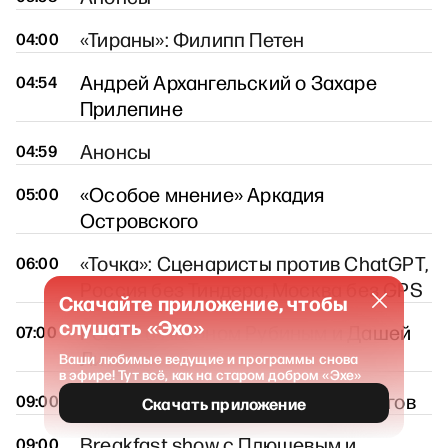
«Тираны»: Филипп Петен
04:00
Андрей Архангельский о Захаре
04:54
Прилепине
Анонсы
04:59
«Особое мнение» Аркадия
05:00
Островского
«Точка»: Сценаристы против ChatGPT,
06:00
Россия без Тиндера, Москва без GPS
Скачайте приложение, чтобы
слушать «Эхо»
РЗВРТ с Антоном Рубиным и Дашей
07:00
Литвишко
Ваши любимые ведущие и программы снова
в эфире! Тут всё, как на старом добром «Эхе»
«Утренний разворот» / Кирилл Рогов
09:00
Скачать приложение
Breakfast show с Плющевым и
09:00