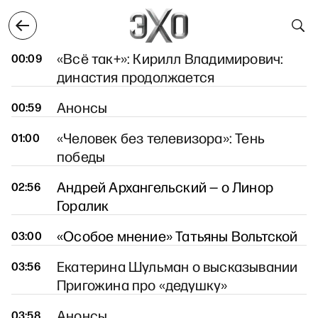
ая
9 мая
10 мая
11 мая
12 мая
13 мая
11 мая
«Всё так+»: Кирилл Владимирович:
00:09
династия продолжается
Анонсы
00:59
«Человек без телевизора»: Тень
01:00
победы
Андрей Архангельский — о Линор
02:56
Горалик
«Особое мнение» Татьяны Вольтской
03:00
Екатерина Шульман о высказывании
03:56
Пригожина про «дедушку»
Анонсы
03:58