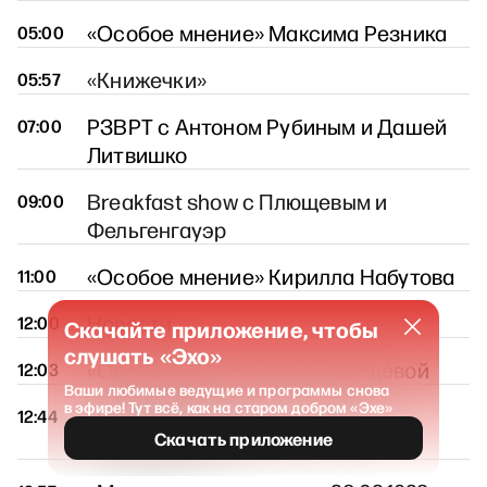
«Особое мнение» Максима Резника
05:00
«Книжечки»
05:57
РЗВРТ с Антоном Рубиным и Дашей
07:00
Литвишко
Breakfast show с Плющевым и
09:00
Фельгенгауэр
«Особое мнение» Кирилла Набутова
11:00
Новости
12:00
Скачайте приложение, чтобы
слушать «Эхо»
«Особое мнение» Нины Хрущёвой
12:03
Ваши любимые ведущие и программы снова
в эфире! Тут всё, как на старом добром «Эхе»
«Утренний разворот» / Глеб
12:44
Скачать приложение
Павловский