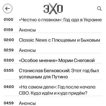
аля
27 февраля
28 февраля
1 марта
2 марта
28 февраля
«Честно о главном»: Год ада в Украине
01:00
Анонсы
01:59
Classic News с Плющевым и Быковым
02:00
Анонсы
02:59
«Особое мнение» Марии Снеговой
03:00
Станислав Белковский: Этот год был
03:55
успешным для Путина
«На самом деле»: Год после начала
04:00
СВО. Куда идём и куда придём?
Анонсы
04:59