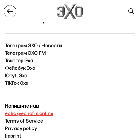
бря
15 сентября
16 сентября
17 сентября
18
16 сентября
Телеграм ЭХО / Новости
Телеграм ЭХО FM
Твиттер Эха
Фейсбук Эха
Ютуб Эха
TikTok Эха
Напишите нам
echo@echofm.online
Terms of Service
Privacy policy
Imprint