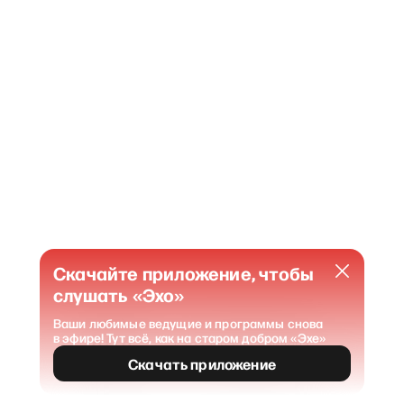
Скачайте приложение, чтобы
слушать «Эхо»
Ваши любимые ведущие и программы снова
в эфире! Тут всё, как на старом добром «Эхе»
404
Страница не найдена
.
Скачать приложение