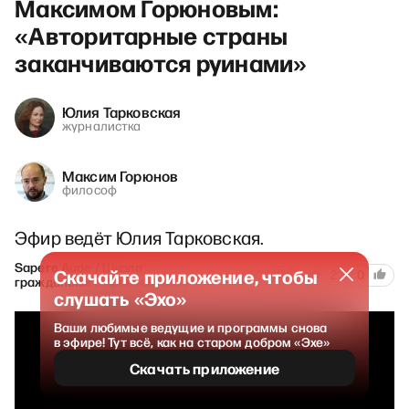
Максимом Горюновым:
«Авторитарные страны
заканчиваются руинами»
Юлия Тарковская
журналистка
Максим Горюнов
философ
Эфир ведёт Юлия Тарковская.
Sapere Aude / Школа
Скачайте приложение, чтобы
62
2 мая 2026
2
0
гражданского просвещения
слушать «Эхо»
Ваши любимые ведущие и программы снова
в эфире! Тут всё, как на старом добром «Эхе»
Скачать приложение