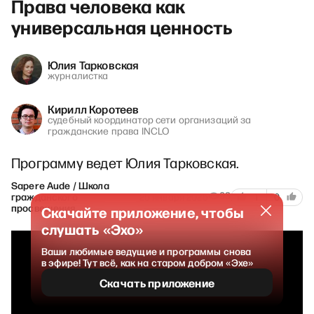
Права человека как
универсальная ценность
Юлия Тарковская
журналистка
Кирилл Коротеев
судебный координатор сети организаций за
гражданские права INCLO
Программу ведет Юлия Тарковская.
Sapere Aude / Школа
93
гражданского
25 января 2025
1
0
просвещения
Скачайте приложение, чтобы
слушать «Эхо»
Ваши любимые ведущие и программы снова
в эфире! Тут всё, как на старом добром «Эхе»
Скачать приложение