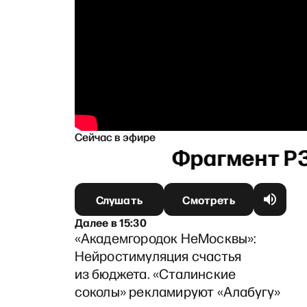
Сейчас в эфире
в
Слушать
Смотреть
Далее
в
15:30
«Академгородок НеМосквы»:
Нейростимуляция счастья
из бюджета. «Сталинские
соколы» рекламируют «Алабугу»