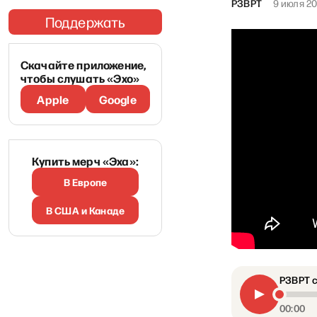
РЗВРТ
9 июля 2
Поддержать
Скачайте приложение,
чтобы слушать «Эхо»
Apple
Google
Купить мерч «Эха»:
В Европе
В США и Канаде
РЗВРТ с
00:00