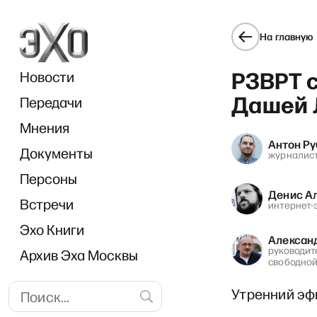
На главную
РЗВРТ 
Новости
Дашей 
Передачи
Мнения
Антон Р
Документы
Фрагме
журналис
Персоны
Денис А
Встречи
интернет-
Эхо Книги
Алексан
руководит
Архив Эха Москвы
свободной
Утренний эф