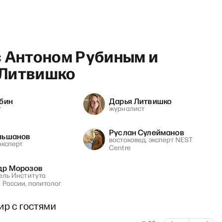
с Антоном Рубиным и
Литвишко
убин
Дарья Литвишко
нт РЗВРТ / Кирилл Мартыно
т
журналист
Руслан Сулейманов
льшанов
востоковед, эксперт NEST
эксперт
Centre
др Морозов
ель Института
 России, политолог
ир с гостями