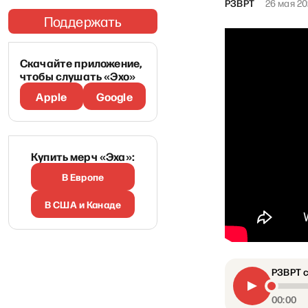
РЗВРТ
26 мая 2
Поддержать
Скачайте приложение,
чтобы слушать «Эхо»
Apple
Google
Купить мерч «Эха»:
В Европе
В США и Канаде
РЗВРТ с
00:00