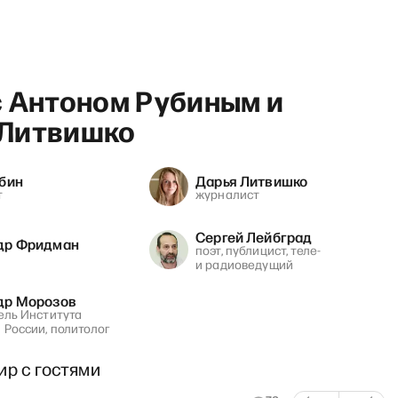
с Антоном Рубиным и
Литвишко
убин
Дарья Литвишко
Breakfast show с 
т
журналист
Сергей Лейбград
др Фридман
поэт, публицист, теле-
и радиоведущий
др Морозов
ель Института
 России, политолог
ир с гостями