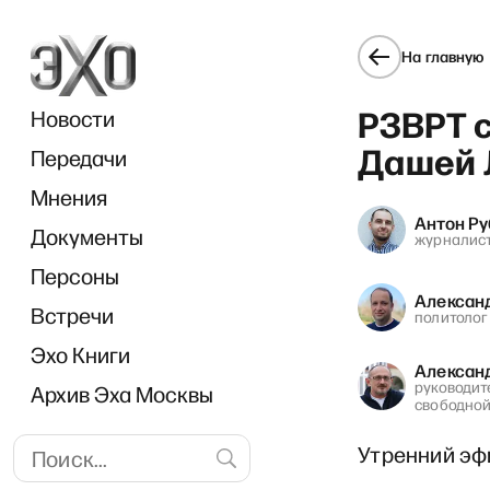
На главную
РЗВРТ 
Новости
Дашей 
Передачи
Мнения
Антон Р
Документы
журналис
Персоны
Алексан
Встречи
политолог
Эхо Книги
Алексан
руководит
Архив Эха Москвы
свободной
Утренний эф